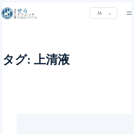
JA
タグ:
上清液