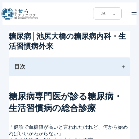
JA
糖尿病│池尻大橋の糖尿病内科・生
活習慣病外来
目次
糖尿病専門医が診る糖尿病・生活習慣病の総合診
療
糖尿病専門医が診る糖尿病・
糖尿病治療の目標は
生活習慣病の総合診療
医師紹介
当院で対応できる糖尿病・生活習慣病診療
合併症も含めて“クリニックで完結”する糖尿病診
「健診で血糖値が高いと言われたけれど、何から始め
療
ればいいかわからない」