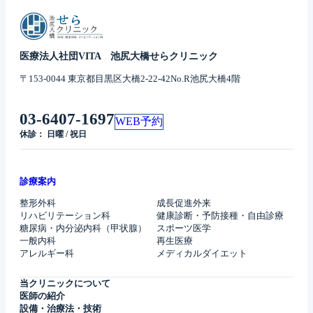
医療法人社団VITA 池尻大橋せらクリニック
〒153-0044 東京都目黒区大橋2-22-42No.R池尻大橋4階
03-6407-1697
WEB予約
休診： 日曜 / 祝日
診療案内
整形外科
成長促進外来
リハビリテーション科
健康診断・予防接種・自由診療
糖尿病・内分泌内科（甲状腺）
スポーツ医学
一般内科
再生医療
アレルギー科
メディカルダイエット
当クリニックについて
医師の紹介
設備・治療法・技術