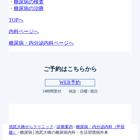
・
糖尿病の検査
・
糖尿病の治療
TOPへ
内科ページへ
糖尿病・内分泌内科ページへ
ご予約はこちらから
WEB予約
24時間受付 休診：日曜 / 祝日
池尻大橋せらクリニック
/
診療案内
/
糖尿病・内分泌内科（甲状
腺）
/
糖尿病│池尻大橋の糖尿病内科・生活習慣病外来