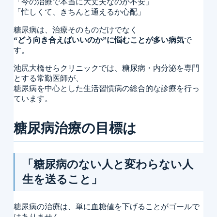
「今の治療で本当に大丈夫なのか不安」
運動療法について
「忙しくて、きちんと通えるか心配」
よくあるご質問（Q&A）
糖尿病は、治療そのものだけでなく
“どう向き合えばいいのか”に悩むことが多い病気
で
す。
池尻大橋せらクリニックでは、糖尿病・内分泌を専門
とする常勤医師が、
糖尿病を中心とした生活習慣病の総合的な診療を行っ
ています。
糖尿病治療の目標は
「糖尿病のない人と変わらない人
生を送ること」
糖尿病の治療は、単に血糖値を下げることがゴールで
はありません。