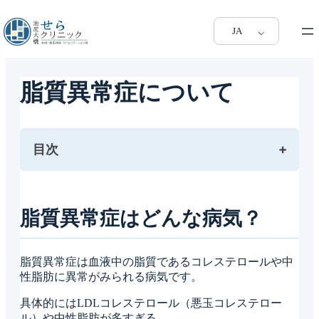
JA
脂質異常症について
目次
脂質異常症はどんな病気？
脂質異常症はどんな症状？
脂質異常症はどんな病気？
脂質異常症を疑ったときはどんな検査を行う？
脂質異常症の治療は？
脂質異常症は血液中の脂質であるコレステロールや中
池尻大橋せらクリニックで行える脂質異常症の検
性脂肪に異常がみられる病気です。
査や治療は？
具体的にはLDLコレステロール（悪玉コレステロー
ル）や中性脂肪が多すぎる、