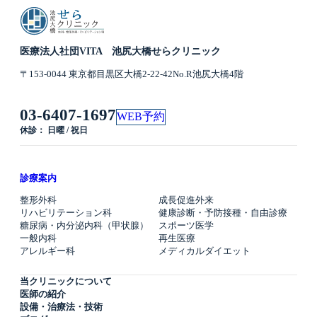
医療法人社団VITA 池尻大橋せらクリニック
〒153-0044 東京都目黒区大橋2-22-42No.R池尻大橋4階
03-6407-1697
WEB予約
休診： 日曜 / 祝日
診療案内
整形外科
成長促進外来
リハビリテーション科
健康診断・予防接種・自由診療
糖尿病・内分泌内科（甲状腺）
スポーツ医学
一般内科
再生医療
アレルギー科
メディカルダイエット
当クリニックについて
医師の紹介
設備・治療法・技術