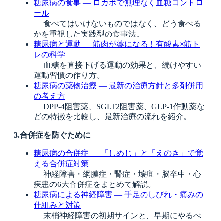
糖尿病の食事 ― ロカボで無理なく血糖コントロ
ール
食べてはいけないものではなく、どう食べる
かを重視した実践型の食事法。
糖尿病と運動 ― 筋肉が薬になる！有酸素×筋ト
レの科学
血糖を直接下げる運動の効果と、続けやすい
運動習慣の作り方。
糖尿病の薬物治療 ― 最新の治療方針と多剤併用
の考え方
DPP-4阻害薬、SGLT2阻害薬、GLP-1作動薬な
どの特徴を比較し、最新治療の流れを紹介。
3.合併症を防ぐために
糖尿病の合併症 ― 「しめじ」と「えのき」で覚
える合併症対策
神経障害・網膜症・腎症・壊疽・脳卒中・心
疾患の6大合併症をまとめて解説。
糖尿病による神経障害 ― 手足のしびれ・痛みの
仕組みと対策
末梢神経障害の初期サインと、早期にやるべ