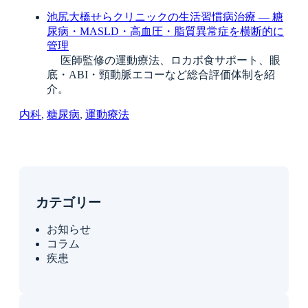
池尻大橋せらクリニックの生活習慣病治療 ― 糖
尿病・MASLD・高血圧・脂質異常症を横断的に
管理
医師監修の運動療法、ロカボ食サポート、眼
底・ABI・頸動脈エコーなど総合評価体制を紹
介。
内科
, 
糖尿病
, 
運動療法
カテゴリー
お知らせ
コラム
疾患