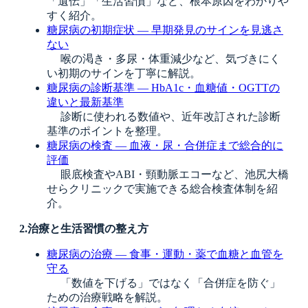
「遺伝」「生活習慣」など、根本原因をわかりや
すく紹介。
糖尿病の初期症状 ― 早期発見のサインを見逃さ
ない
喉の渇き・多尿・体重減少など、気づきにく
い初期のサインを丁寧に解説。
糖尿病の診断基準 ― HbA1c・血糖値・OGTTの
違いと最新基準
診断に使われる数値や、近年改訂された診断
基準のポイントを整理。
糖尿病の検査 ― 血液・尿・合併症まで総合的に
評価
眼底検査やABI・頸動脈エコーなど、池尻大橋
せらクリニックで実施できる総合検査体制を紹
介。
2.治療と生活習慣の整え方
糖尿病の治療 ― 食事・運動・薬で血糖と血管を
守る
「数値を下げる」ではなく「合併症を防ぐ」
ための治療戦略を解説。