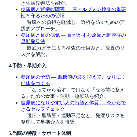
き生活改善法を紹介。
糖尿病と腎機能障害 ― 尿アルブミン検査の重要
性と守るための習慣
腎臓への負担を軽減し、透析を防ぐための実
践的アプローチ。
糖尿病と目の病気 ― 目がかすむ原因と網膜症の
早期発見法
眼底カメラによる検査の仕組みと、放置のリ
スクを解説。
4.予防・早期介入
糖尿病の予防 ― 血糖値の波を抑えて、なりにく
い体をつくる
「なってから治す」ではなく「なる前に整え
る」ための食事・運動・睡眠法を紹介。
糖尿病になりやすい人の特徴と体質 ― 今からで
きるセルフチェック
遺伝・脂肪肝・運動不足など、発症リスクを
整理して早期介入を推奨。
5.当院の特徴・サポート体制