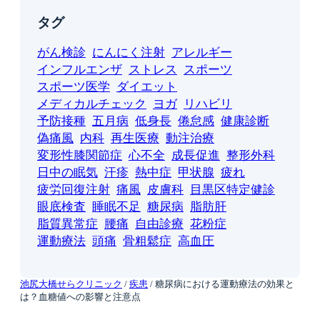
タグ
がん検診
にんにく注射
アレルギー
インフルエンザ
ストレス
スポーツ
スポーツ医学
ダイエット
メディカルチェック
ヨガ
リハビリ
予防接種
五月病
低身長
倦怠感
健康診断
偽痛風
内科
再生医療
動注治療
変形性膝関節症
心不全
成長促進
整形外科
日中の眠気
汗疹
熱中症
甲状腺
疲れ
疲労回復注射
痛風
皮膚科
目黒区特定健診
眼底検査
睡眠不足
糖尿病
脂肪肝
脂質異常症
腰痛
自由診療
花粉症
運動療法
頭痛
骨粗鬆症
高血圧
池尻大橋せらクリニック
/
疾患
/
糖尿病における運動療法の効果と
は？血糖値への影響と注意点