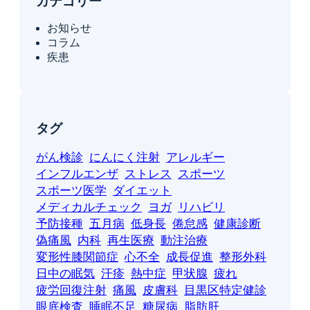
カテゴリー
お知らせ
コラム
疾患
タグ
がん検診
にんにく注射
アレルギー
インフルエンザ
ストレス
スポーツ
スポーツ医学
ダイエット
メディカルチェック
ヨガ
リハビリ
予防接種
五月病
低身長
倦怠感
健康診断
偽痛風
内科
再生医療
動注治療
変形性膝関節症
心不全
成長促進
整形外科
日中の眠気
汗疹
熱中症
甲状腺
疲れ
疲労回復注射
痛風
皮膚科
目黒区特定健診
眼底検査
睡眠不足
糖尿病
脂肪肝