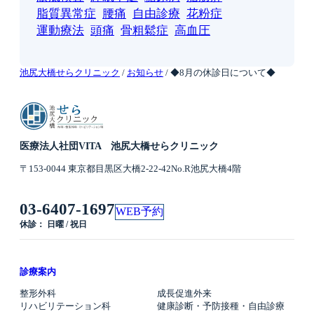
脂質異常症
腰痛
自由診療
花粉症
運動療法
頭痛
骨粗鬆症
高血圧
池尻大橋せらクリニック
/
お知らせ
/
◆8月の休診日について◆
医療法人社団VITA 池尻大橋せらクリニック
〒153-0044 東京都目黒区大橋2-22-42No.R池尻大橋4階
03-6407-1697
WEB予約
休診： 日曜 / 祝日
診療案内
整形外科
成長促進外来
リハビリテーション科
健康診断・予防接種・自由診療